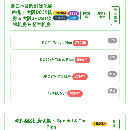
🌐 日本及欧洲优化线
荷
路机： 大阪DC39机
CN2GIA
9929
兰
DC39
JPOS1
测评
测评
房 & 大阪JPOS1软
测
CMIN2
CMI
评
银机房 & 荷兰机房
无货
DC39-Tokyo Plan
$79/年
无货
DC39v2-Tokyo Plan
$99/年
无货
JPOS1-软银机房
$79/年
无货
荷兰EUNL1
$39/年
🌐多地区机房切换： Special & The
测
CN2GIA
Plan
评