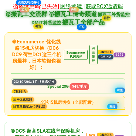
点击复制优惠码
循环优惠码:已失效|
网络透镜 |
获取BOX邀请码
加入
关注
🥇搬瓦工交流群
🥇搬瓦工传奇频道
搬瓦工补货监控
|
补货
搬瓦工全部产品
DMIT补货监控
汇总
补货
🌐 Ecommerce-优化线
路15机房切换（DC6
荷
CN2GIA
兰
Ecommerce
DC9 荷兰DC1这三个机
9929
机房测评
测
CMIN2
房最棒，日本软银也很
评
好）：
2C/1G/20G/1T 15机房切换
Special 20G
$49/季度
有货
CN2GIA
三网优化线路
全球15机房切换（全部配置）
高端
目前最稳定反代的机器
2C/1G/20G/1T
有货
Special 20G
$49/季度
精品
3C/2G/40G/2T
🌐 DC5-超高SLA在线率保障机房，
Special 40G
$89.99/季度
CN2GIA
DC5