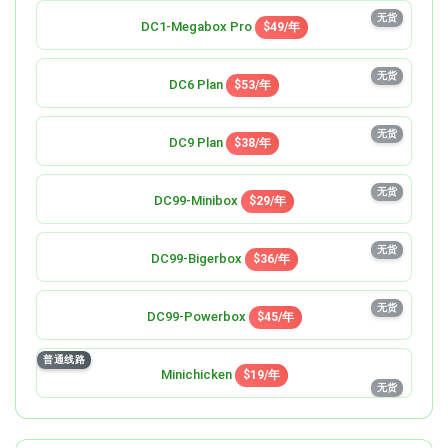
7C/24G/480G/6T 7机房切换
有货
无货
DC1-Megabox Pro
Basic 480G
$49/年
$1,199/年
无货
DC6 Plan
$53/年
无货
DC9 Plan
$38/年
无货
DC99-Minibox
$29/年
无货
DC99-Bigerbox
$36/年
无货
DC99-Powerbox
$45/年
普通线路
Minichicken
$19/年
无货