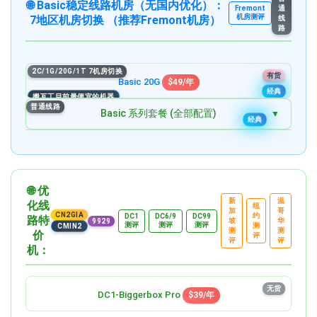
有货
🌐 Basic稳定线路机房（无国内优化）：
Special 80G
$86.99/月
有货
通
Fremont
有货
机房测评
7地区机房切换 （推荐Fremont机房）
线
10C/32G/640G/6T
路
6C/8G/160G/2T@2.5GBPS
Special 640G
$549.99/月
Special 160G
$165.99/月
有货
有货
12C/64G/1,280G/8T
8C/16G/320G/4T@2.5GBPS
2C/1G/20G/1T 7机房切换
Special 1,280G
有货
$1,059.99/月
Special 320G
$329.99/月
Basic 20G
$49/年
有货
有货
经典
搬瓦工目前最便宜的机器
10C/32G/640G/6T@5GBPS
普通线路
Basic 系列套餐 (全部配置)
Special 640G
$549.99/月
经典
有货
2C/1G/20G/1T 7机房切换
有货
12C/64G/1,280G/8T@5GBPS
Basic 20G
$49/年
Special 1280G
$1059.99/月
经典
有货
3C/2G/40G/2T 7机房切换
有货
Basic 40G
$99/年
🌐 优
新
温
化线
纽
加
哥
4C/4G/80G/3T 7机房切换
CN2GIA
约
有货
DC1
DC6/9
DC99
路特
坡
华
9929
Basic 80G
$199/年
测评
测评
测评
测
CMIN2
测
测
价
评
评
评
机：
5C/8G/160G/4T 7机房切换
有货
Basic 160G
$399/年
6C/16G/320G/5T 7机房切换
无货
有货
DC1-Biggerbox Pro
$39/年
Basic 320G
$799/年